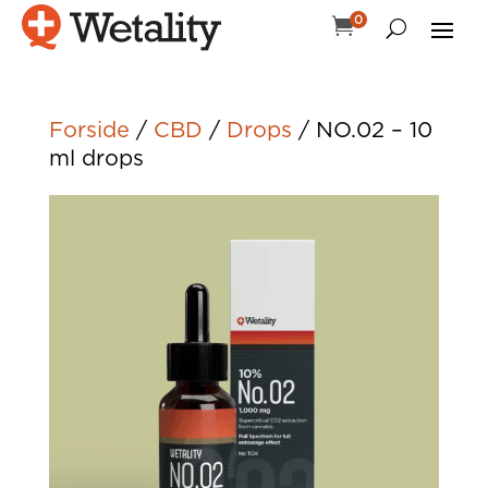
0

Forside
/
CBD
/
Drops
/ NO.02 – 10
ml drops