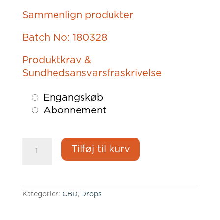
Sammenlign produkter
Batch No: 180328
Produktkrav &
Sundhedsansvarsfraskrivelse
Choose
Engangskøb
purchase
Abonnement
type
NO.02
Tilføj til kurv
-
10
ml
drops
Kategorier:
CBD
,
Drops
antal