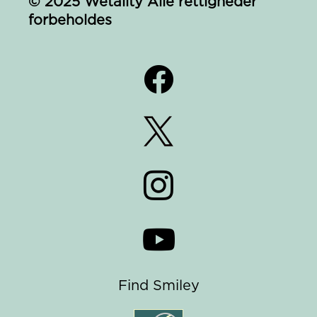
© 2025 Wetality Alle rettigheder
forbeholdes




Find Smiley