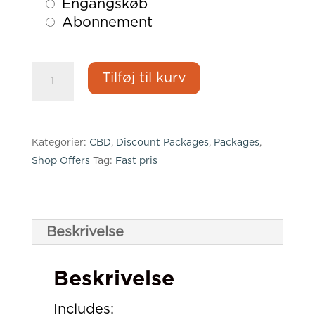
Choose
Engangskøb
purchase
Abonnement
type
Discount
Tilføj til kurv
Package
NO.04
antal
Kategorier:
CBD
,
Discount Packages
,
Packages
,
Shop Offers
Tag:
Fast pris
Beskrivelse
Beskrivelse
Includes: