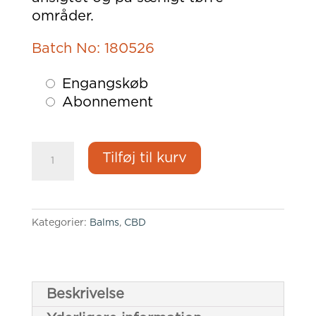
områder.
Batch No: 180526
Choose
Engangskøb
purchase
Abonnement
type
NO.01
Tilføj til kurv
–
1%
balm
antal
Kategorier:
Balms
,
CBD
Beskrivelse