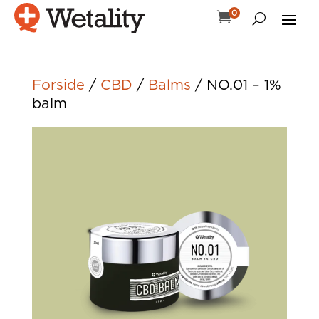
0

Forside
/
CBD
/
Balms
/ NO.01 – 1%
balm