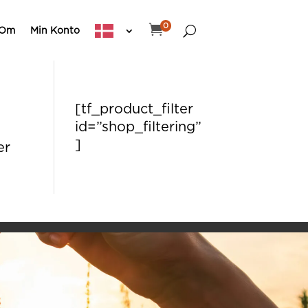
0

Om
Min Konto
[tf_product_filter
id=”shop_filtering”
]
er